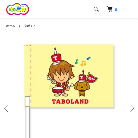
0
ホーム
タボくん