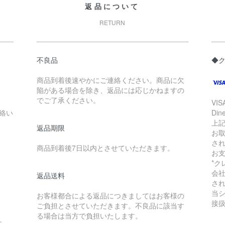
返品について
RETURN
不良品
◆ク
商品到着後速やかにご連絡ください。商品に欠
陥がある場合を除き、返品には応じかねますの
でご了承ください。
VIS
絡い
Din
上
返品期限
お
さ
商品到着後7日以内とさせていただきます。
お
*ク
会
返品送料
さ
当
お客様都合による返品につきましてはお客様の
接
ご負担とさせていただきます。不良品に該当す
。
る場合は当方で負担いたします。
す。