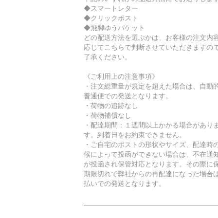
◆スマートレター
◆クリックポスト
◆飛脚ゆうパケット
どの配送方法を選ぶかは、お客様の注文内
応じてこちらで判断させていただきますの
了承ください。
《ご利用上の注意事項》
・注文総重量が規定を超えた場合は、自動
普通便での発送となります。
・荷物の追跡なし
・荷物補償なし
・配達期間：１週間以上かかる場合があり
す。到着日をお約束できません。
・ご自宅のポストの形状やサイズ、配達時
候によって投函ができない場合は、不在通
が投函され保管対応となります。その際に
期限切れで弊社からの再配達になった場合
払いでの発送となります。