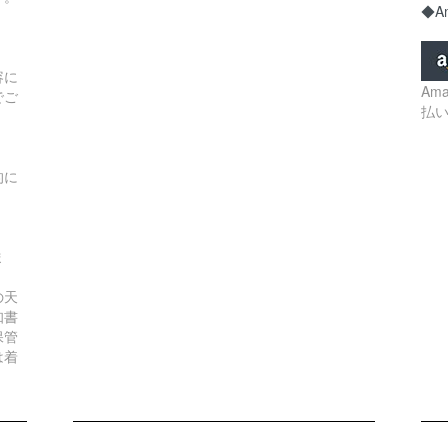
◆Am
容に
Am
でご
払
的に
ま
の天
知書
保管
は着